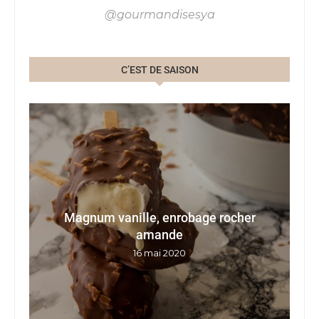
@gourmandisesya
C’EST DE SAISON
Magnum vanille, enrobage rocher
G
E
amande
16 mai 2020