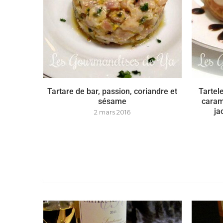
Tartare de bar, passion, coriandre et
Tartele
sésame
caram
ja
2 mars 2016