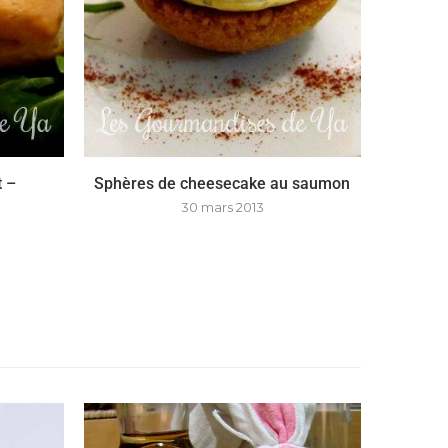
t –
Sphères de cheesecake au saumon
30 mars 2013