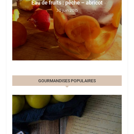
Eau de fruits : pêche – abricot
G
E
30 juin 2015
GOURMANDISES POPULAIRES