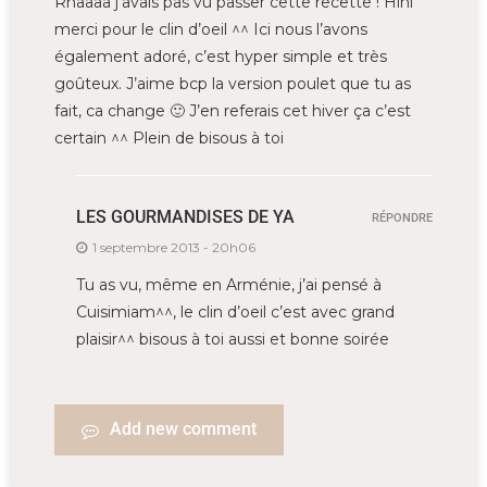
Rhaaaa j’avais pas vu passer cette recette ! Hihi
merci pour le clin d’oeil ^^ Ici nous l’avons
également adoré, c’est hyper simple et très
goûteux. J’aime bcp la version poulet que tu as
fait, ca change 🙂 J’en referais cet hiver ça c’est
certain ^^ Plein de bisous à toi
LES GOURMANDISES DE YA
RÉPONDRE
1 septembre 2013 - 20h06
Tu as vu, même en Arménie, j’ai pensé à
Cuisimiam^^, le clin d’oeil c’est avec grand
plaisir^^ bisous à toi aussi et bonne soirée
Add new comment