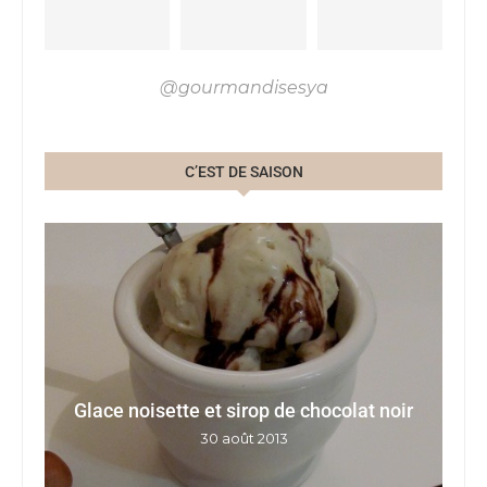
@gourmandisesya
C’EST DE SAISON
Glace noisette et sirop de chocolat noir
E
30 août 2013