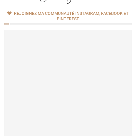
Le veau de la Pentecôte : cette phrase on l’entend assez
souvent en ce moment. Du coup, je n’échappe pas à la
règle …