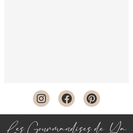
TOMATE FARCIE : SEMOULE, POIVRON ET
CHORIZO
3 mars 2013
5,7K vues
S’il y a un plat que je ne sais absolument pas faire, c’est le