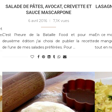
SALADE DE PÂTES, AVOCAT, CREVETTE ET
LASAGN
SAUCE MASCARPONE
6 avril 2016
7,1K vues
et
C’est l’heure de la Bataille Food et pour ma
En ce mo
n
deuxième édition j’ai choisi de publier la recette
de manger
de l’une de mes salades préférées. Pour …
tout en no