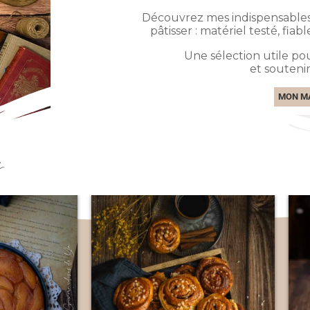
Découvrez mes indispensables 
pâtisser : matériel testé, fiab
Une sélection utile pou
et souteni
MON MA
s