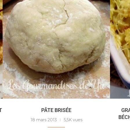
T
PÂTE BRISÉE
GRA
BÉC
18 mars 2013
5,5K vues