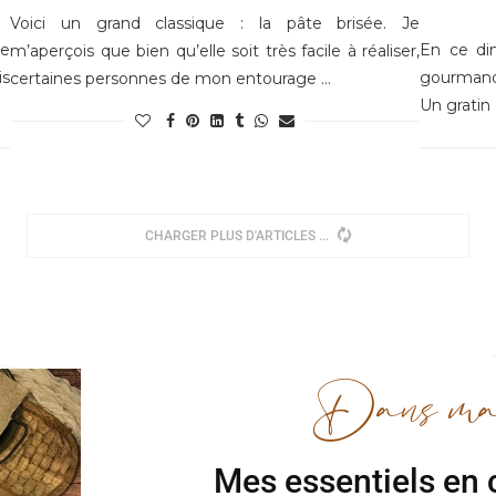
Voici un grand classique : la pâte brisée. Je
je
En ce dim
m’aperçois que bien qu’elle soit très facile à réaliser,
is
gourmand 
certaines personnes de mon entourage …
Un gratin 
CHARGER PLUS D'ARTICLES
Dans ma C
Mes essentiels en c