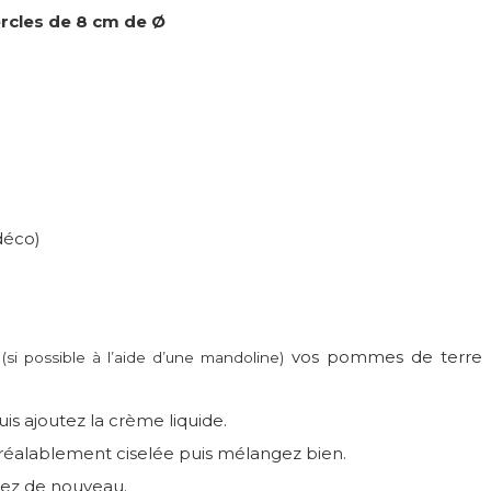
rcles de 8 cm de Ø
déco)
t
vos pommes de terre
(si possible à l’aide d’une mandoline)
uis ajoutez la crème liquide.
 préalablement ciselée puis mélangez bien.
ngez de nouveau.