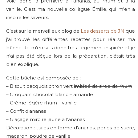
Voici donc la première à l’ananas, au rhum et à la
vanille. C’est ma nouvelle collègue Émilie, qui m’en a
inspiré les saveurs.
C’est sur le merveilleux blog de
Les desserts de JN
que
j’ai trouvé les différentes recettes pour réaliser ma
bûche. Je m’en suis donc très largement inspirée et je
n’ai pas été déçue lors de la préparation, c’était très
bien expliqué.
Cette bûche est composée de
:
– Biscuit dacquois citron vert
imbibé de sirop de rhum
– Croquant chocolat blanc – amande
– Crème légère rhum – vanille
– Confit d’ananas
– Glaçage miroire jaune à l’ananas
Décoration : tuiles en forme d’ananas, perles de sucre,
macaron, poudre de vanille