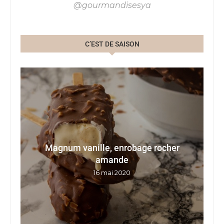
@gourmandisesya
C’EST DE SAISON
Magnum vanille, enrobage rocher
G
E
amande
16 mai 2020