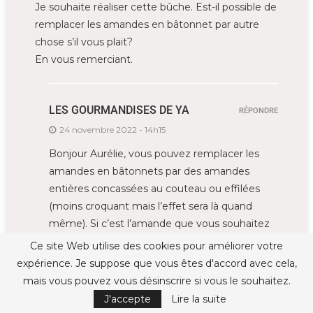
Je souhaite réaliser cette bûche. Est-il possible de
remplacer les amandes en bâtonnet par autre
chose s’il vous plait?
En vous remerciant.
LES GOURMANDISES DE YA
RÉPONDRE
24 novembre 2022 - 14h15
Bonjour Aurélie, vous pouvez remplacer les
amandes en bâtonnets par des amandes
entières concassées au couteau ou effilées
(moins croquant mais l’effet sera là quand
même). Si c’est l’amande que vous souhaitez
remplacé, vous pouvez partir sur des
Ce site Web utilise des cookies pour améliorer votre
cacahuètes. Belle journée !
expérience. Je suppose que vous êtes d'accord avec cela,
mais vous pouvez vous désinscrire si vous le souhaitez.
J'accepte
Lire la suite
SPRINGER
RÉPONDRE