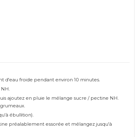
nt d'eau froide pendant environ 10 minutes.
 NH.
uis ajoutez en pluie le mélange sucre / pectine NH.
e grumeaux.
u'à ébullition).
élatine préalablement essorée et mélangez jusqu'à