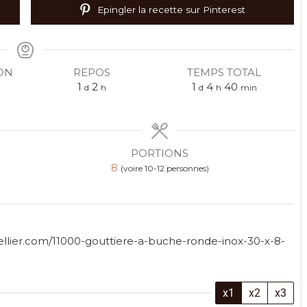
Epingler la recette sur Pinterest
ON
REPOS
TEMPS TOTAL
1
2
1
4
40
d
h
d
h
min
PORTIONS
8
(voire 10-12 personnes)
dellier.com/11000-gouttiere-a-buche-ronde-inox-30-x-8-
x1
x2
x3