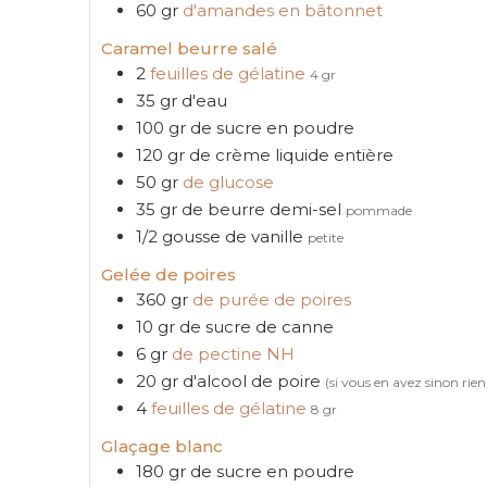
60
gr
d'amandes en bâtonnet
Caramel beurre salé
2
feuilles de gélatine
4 gr
35
gr
d'eau
100
gr
de sucre en poudre
120
gr
de crème liquide entière
50
gr
de glucose
35
gr
de beurre demi-sel
pommade
1/2
gousse de vanille
petite
Gelée de poires
360
gr
de purée de poires
10
gr
de sucre de canne
6
gr
de pectine NH
20
gr
d'alcool de poire
(si vous en avez sinon rien
4
feuilles de gélatine
8 gr
Glaçage blanc
180
gr
de sucre en poudre