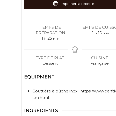
Imprimer la recette
TEMPS DE
TEMPS DE CUISS
PRÉPARATION
1
15
h
min
1
25
h
min
TYPE DE PLAT
CUISINE
Dessert
Française
EQUIPMENT
Gouttière à bûche inox : https://www.cerf
cm.html
INGRÉDIENTS