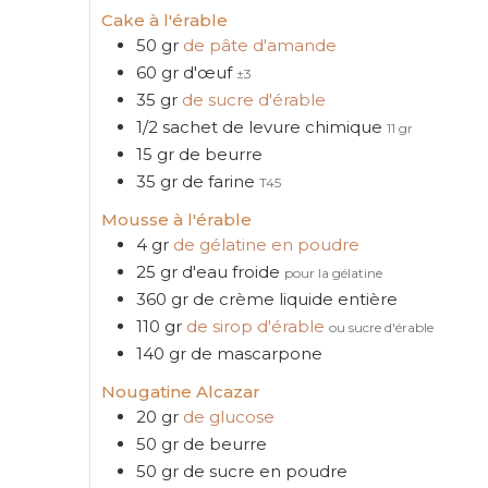
Cake à l'érable
50
gr
de pâte d'amande
60
gr
d'œuf
±3
35
gr
de sucre d'érable
1/2
sachet de levure chimique
11 gr
15
gr
de beurre
35
gr
de farine
T45
Mousse à l'érable
4
gr
de gélatine en poudre
25
gr
d'eau froide
pour la gélatine
360
gr
de crème liquide entière
110
gr
de sirop d'érable
ou sucre d'érable
140
gr
de mascarpone
Nougatine Alcazar
20
gr
de glucose
50
gr
de beurre
50
gr
de sucre en poudre